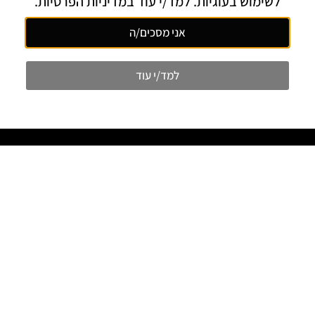
לשימוש בעוגיות. למד/י עוד במדיניות הפרטיות.
תנאי השימוש
אני מאשר/ת שקראתי ואני מסכים/ה ל
אני מסכים/ה
שלחו הודעה
למד/י עוד
שירותים
דפי נחיתה
עיצוב אתרים
עיצוב פוסטים
מידע נוסף
אודות