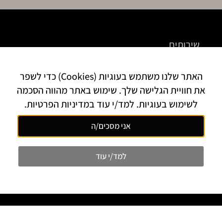
שירותים
דפי נחיתה
האתר שלנו משתמש בעוגיות (Cookies) כדי לשפר
עיצוב אתרים
את חוויית הגלישה שלך. שימוש באתר מהווה הסכמה
עיצוב פוסטים
לשימוש בעוגיות. למד/י עוד במדיניות הפרטיות.
מידע נוסף
אני מסכים/ה
אודות
למד/י עוד
מחירון sh-digital
שלבי סגירת עסקה
בלוג מאמרים
כללי